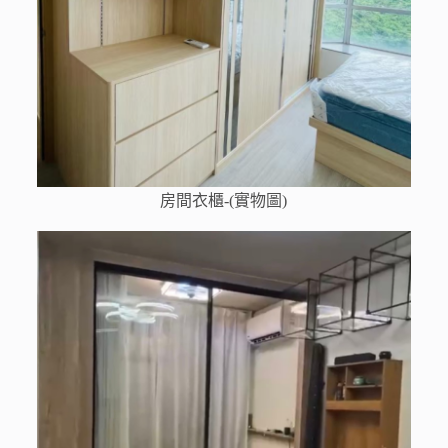
房間衣櫃-(實物圖)