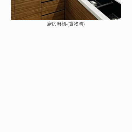
廚房廚櫃-(實物圖)