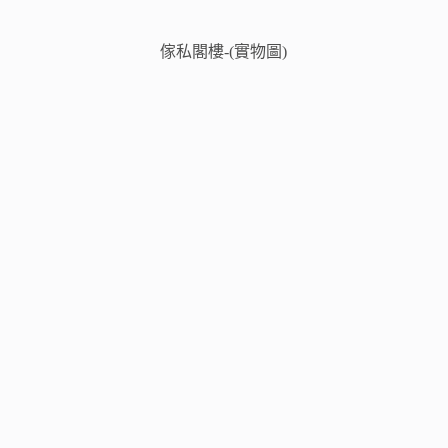
傢私閣樓-(實物圖)