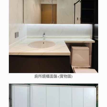
廁所鏡櫃面盤-(實物圖)