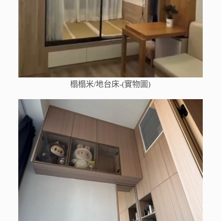
榻榻米/地台床-(實物圖)