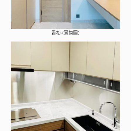
書枱-(實物圖)