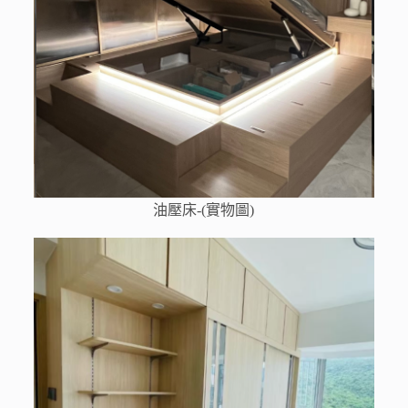
油壓床-(實物圖)