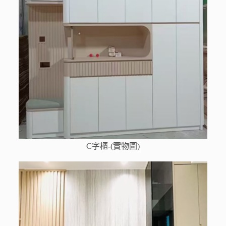
C字櫃-(實物圖)