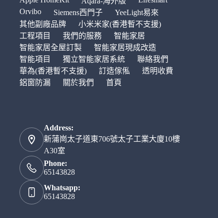
Aqara-海外版
Orvibo
Siemens西門子
YeeLight易來
其他副廠品牌
小米米家(香港暫不支援)
工程項目
我們的服務
智能家居
智能家居全屋訂製
智能家居現成改造
智能項目
獨立智能家居系統
聯絡我們
華為(香港暫不支援)
訂造傢俬
透明收費
鋁窗防漏
關於我們
首頁
Address:
新蒲崗太子道東706號太子工業大廈10樓
A30室
Phone:
65143828
Whatsapp:
65143828