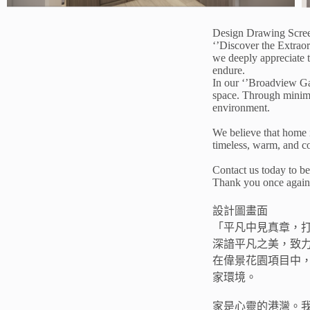
Design Drawing Scre
‘’Discover the Extrao
we deeply appreciate t
endure.
In our ‘’Broadview Ga
space. Through minima
environment.
We believe that home i
timeless, warm, and co
Contact us today to b
Thank you once again 
設計圖畫面
「平凡中見真章，
深諳平凡之美，致
在偉景花園項目中
家環境。
家是心靈的港灣。