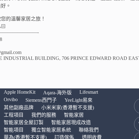
美好。
啟您的溫馨家居之旅！
🏻
————————-
8
gmail.com
NCE INDUSTRIAL BUILDING, 706 PRINCE EDWARD ROAD EA
Apple HomeKit
Lifesmart
Aqara-海外版
Orvibo
Siemens西門子
YeeLight易來
其他副廠品牌
小米米家(香港暫不支援)
工程項目
我們的服務
智能家居
智能家居全屋訂製
智能家居現成改造
智能項目
獨立智能家居系統
聯絡我們
華為(香港暫不支援)
訂造傢俬
透明收費