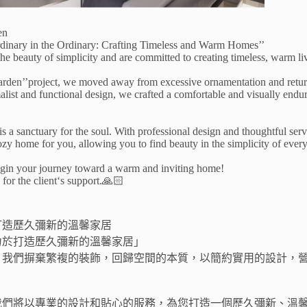
en
rdinary in the Ordinary: Crafting Timeless and Warm Homes’’
he beauty of simplicity and are committed to creating timeless, warm li
rden’’project, we moved away from excessive ornamentation and return
list and functional design, we crafted a comfortable and visually end
s a sanctuary for the soul. With professional design and thoughtful serv
zy home for you, allowing you to find beauty in the simplicity of every
egin your journey toward a warm and inviting home!
for the client‘s support.🙏🏻
打造歷久彌新的溫馨家居
力於打造歷久彌新的溫馨家居」
，我們摒棄繁複的裝飾，回歸空間的本質，以簡約實用的設計，
我們將以專業的設計和貼心的服務，為您打造一個歷久彌新、溫